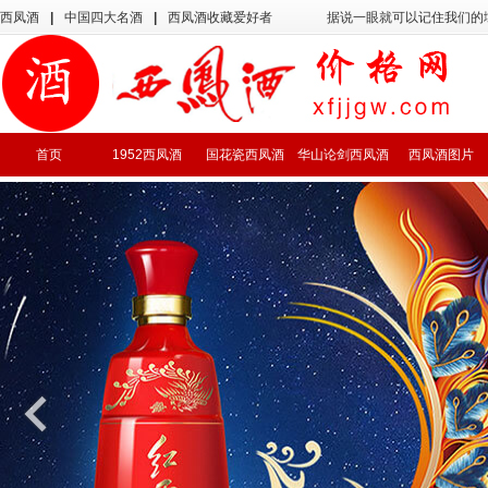
西凤酒
|
中国四大名酒
|
西凤酒收藏爱好者
据说一眼就可以记住我们的
首页
1952西凤酒
国花瓷西凤酒
华山论剑西凤酒
西凤酒图片