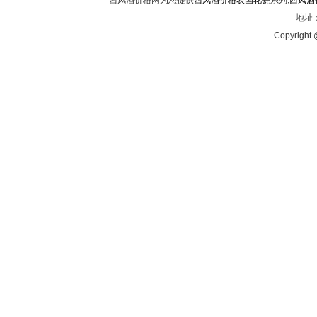
西凤酒价格网为您提供
西凤酒价格表国花瓷
系列,
西凤酒
地址：
Copyright