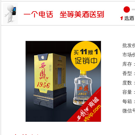
批发
市场
库存
香型
度数：
容量：
每箱
微信号