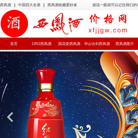
西凤酒
|
中国四大名酒
|
西凤酒收藏爱好者
据说一眼就可以记住我们的
首页
1952西凤酒
国花瓷西凤酒
华山论剑西凤酒
西凤酒图片